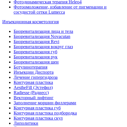
Фотодинамическая терапия Heleo4
Фотоомоложение, избавление от пигменации и
сосудистой сетки Lumecca
Инъекционная косметология
Биоревитализация лица и тела
Биоревитализация Novacutan
Биоревитализация Revi
Биоревитализация вокруг глаз
Биоревитализация губ
Биоревитализация рук
Биоревитализация шеи
Ботулинотерапия
Инъекции Диспорта
Лечение гипергидроза
Контурная пластика
AestheFill (Эстефил)
Radiesse (Радиесс)
Векторный лифтинг
Заполнение морщин филлерами
Контурная пластика губ
Контурная пластика подбородка
Контурная пластика скул
Липолитики