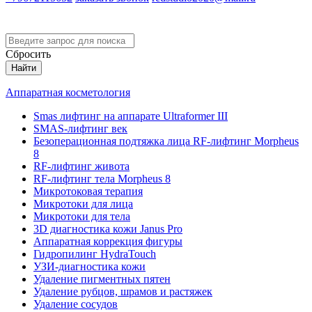
Версия для слабовидящих
Сбросить
Найти
Аппаратная косметология
Smas лифтинг на аппарате Ultraformer III
SMAS-лифтинг век
Безоперационная подтяжка лица RF-лифтинг Morpheus
8
RF-лифтинг живота
RF-лифтинг тела Morpheus 8
Микротоковая терапия
Микротоки для лица
Микротоки для тела
3D диагностика кожи Janus Pro
Аппаратная коррекция фигуры
Гидропилинг HydraTouch
УЗИ-диагностика кожи
Удаление пигментных пятен
Удаление рубцов, шрамов и растяжек
Удаление сосудов