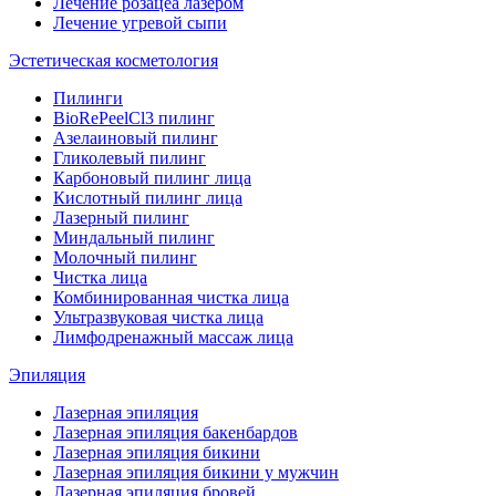
Лечение розацеа лазером
Лечение угревой сыпи
Эстетическая косметология
Пилинги
BioRePeelCl3 пилинг
Азелаиновый пилинг
Гликолевый пилинг
Карбоновый пилинг лица
Кислотный пилинг лица
Лазерный пилинг
Миндальный пилинг
Молочный пилинг
Чистка лица
Комбинированная чистка лица
Ультразвуковая чистка лица
Лимфодренажный массаж лица
Эпиляция
Лазерная эпиляция
Лазерная эпиляция бакенбардов
Лазерная эпиляция бикини
Лазерная эпиляция бикини у мужчин
Лазерная эпиляция бровей