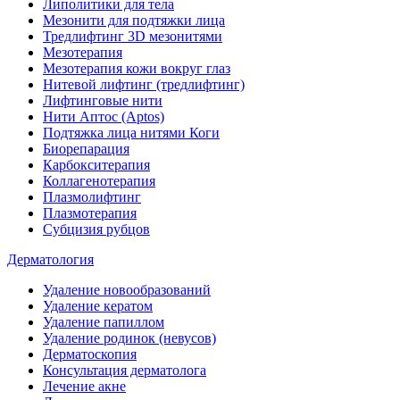
Липолитики для тела
Мезонити для подтяжки лица
Тредлифтинг 3D мезонитями
Мезотерапия
Мезотерапия кожи вокруг глаз
Нитевой лифтинг (тредлифтинг)
Лифтинговые нити
Нити Аптос (Aptos)
Подтяжка лица нитями Коги
Биорепарация
Карбокситерапия
Коллагенотерапия
Плазмолифтинг
Плазмотерапия
Субцизия рубцов
Дерматология
Удаление новообразований
Удаление кератом
Удаление папиллом
Удаление родинок (невусов)
Дерматоскопия
Консультация дерматолога
Лечение акне