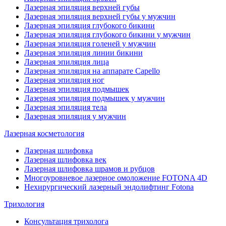
Лазерная эпиляция верхней губы
Лазерная эпиляция верхней губы у мужчин
Лазерная эпиляция глубокого бикини
Лазерная эпиляция глубокого бикини у мужчин
Лазерная эпиляция голеней у мужчин
Лазерная эпиляция линии бикини
Лазерная эпиляция лица
Лазерная эпиляция на аппарате Capello
Лазерная эпиляция ног
Лазерная эпиляция подмышек
Лазерная эпиляция подмышек у мужчин
Лазерная эпиляция тела
Лазерная эпиляция у мужчин
Лазерная косметология
Лазерная шлифовка
Лазерная шлифовка век
Лазерная шлифовка шрамов и рубцов
Многоуровневое лазерное омоложение FOTONA 4D
Нехирургический лазерный эндолифтинг Fotona
Трихология
Консультация трихолога