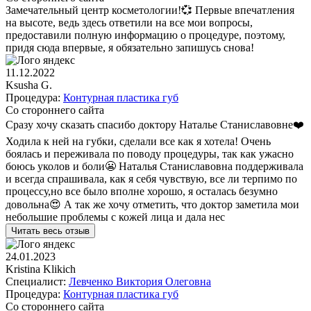
Замечательный центр косметологии!💞 Первые впечатления
на высоте, ведь здесь ответили на все мои вопросы,
предоставили полную информацию о процедуре, поэтому,
придя сюда впервые, я обязательно запишусь снова!
11.12.2022
Ksusha G.
Процедура:
Контурная пластика губ
Со стороннего сайта
Сразу хочу сказать спасибо доктору Наталье Станиславовне❤️
Ходила к ней на губки, сделали все как я хотела! Очень
боялась и переживала по поводу процедуры, так как ужасно
боюсь уколов и боли😬 Наталья Станиславовна поддерживала
и всегда спрашивала, как я себя чувствую, все ли терпимо по
процессу,но все было вполне хорошо, я осталась безумно
довольна😍 А так же хочу отметить, что доктор заметила мои
небольшие проблемы с кожей лица и дала нес
Читать весь отзыв
24.01.2023
Kristina Klikich
Специалист:
Левченко Виктория Олеговна
Процедура:
Контурная пластика губ
Со стороннего сайта