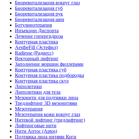
Биоревитализация вокруг глаз
Биоревитализация губ
Биоревитализация рук
Биоревитализация шеи
Ботулинотерапия
Инъекции Диспорта
Лечение гипергидроза
Контурная пластика
AestheFill (Эстефил)
Radiesse (Радиесс)
Векторный лифтинг
Заполнение морщин филлерами
Контурная пластика губ
Контурная пластика подбородка
Контурная пластика скул
Липолитики
Липолитики для тела
Мезонити для подтяжки лица
Тредлифтинг 3D мезонитями
Мезотерапия
Мезотерапия кожи вокруг глаз
Нитевой лифтинг (тредлифтинг)
Лифтинговые нити
Нити Аптос (Aptos)
Подтяжка лица нитями Коги