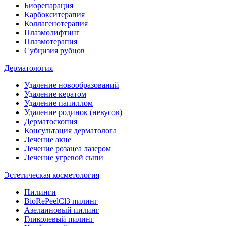
Биорепарация
Карбокситерапия
Коллагенотерапия
Плазмолифтинг
Плазмотерапия
Субцизия рубцов
Дерматология
Удаление новообразований
Удаление кератом
Удаление папиллом
Удаление родинок (невусов)
Дерматоскопия
Консультация дерматолога
Лечение акне
Лечение розацеа лазером
Лечение угревой сыпи
Эстетическая косметология
Пилинги
BioRePeelCl3 пилинг
Азелаиновый пилинг
Гликолевый пилинг