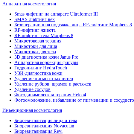
Аппаратная косметология
Smas лифтинг на аппарате Ultraformer III
SMAS-лифтинг век
Безоперационная подтяжка лица RF-лифтинг Morpheus 8
RF-лифтинг живота
RF-лифтинг тела Morpheus 8
Микротоковая терапия
Микротоки для лица
Микротоки для тела
3D диагностика кожи Janus Pro
Аппаратная коррекция фигуры
Гидропилинг HydraTouch
УЗИ-диагностика кожи
Удаление пигментных пятен
Удаление рубцов, шрамов и растяжек
Удаление сосудов
Фотодинамическая терапия Heleo4
Фотоомоложение, избавление от пигменации и сосудисто
Инъекционная косметология
Биоревитализация лица и тела
Биоревитализация Novacutan
Биоревитализация Revi