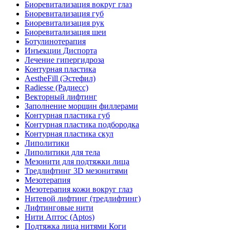
Биоревитализация вокруг глаз
Биоревитализация губ
Биоревитализация рук
Биоревитализация шеи
Ботулинотерапия
Инъекции Диспорта
Лечение гипергидроза
Контурная пластика
AestheFill (Эстефил)
Radiesse (Радиесс)
Векторный лифтинг
Заполнение морщин филлерами
Контурная пластика губ
Контурная пластика подбородка
Контурная пластика скул
Липолитики
Липолитики для тела
Мезонити для подтяжки лица
Тредлифтинг 3D мезонитями
Мезотерапия
Мезотерапия кожи вокруг глаз
Нитевой лифтинг (тредлифтинг)
Лифтинговые нити
Нити Аптос (Aptos)
Подтяжка лица нитями Коги