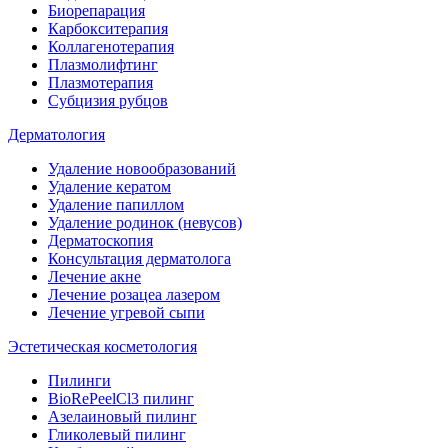
Биорепарация
Карбокситерапия
Коллагенотерапия
Плазмолифтинг
Плазмотерапия
Субцизия рубцов
Дерматология
Удаление новообразований
Удаление кератом
Удаление папиллом
Удаление родинок (невусов)
Дерматоскопия
Консультация дерматолога
Лечение акне
Лечение розацеа лазером
Лечение угревой сыпи
Эстетическая косметология
Пилинги
BioRePeelCl3 пилинг
Азелаиновый пилинг
Гликолевый пилинг