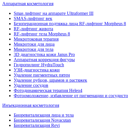
Аппаратная косметология
Smas лифтинг на аппарате Ultraformer III
SMAS-лифтинг век
Безоперационная подтяжка лица RF-лифтинг Morpheus 8
RF-лифтинг живота
RF-лифтинг тела Morpheus 8
Микротоковая терапия
Микротоки для лица
Микротоки для тела
3D диагностика кожи Janus Pro
Аппаратная коррекция фигуры
Гидропилинг HydraTouch
УЗИ-диагностика кожи
Удаление пигментных пятен
Удаление рубцов, шрамов и растяжек
Удаление сосудов
Фотодинамическая терапия Heleo4
Фотоомоложение, избавление от пигменации и сосудисто
Инъекционная косметология
Биоревитализация лица и тела
Биоревитализация Novacutan
Биоревитализация Revi